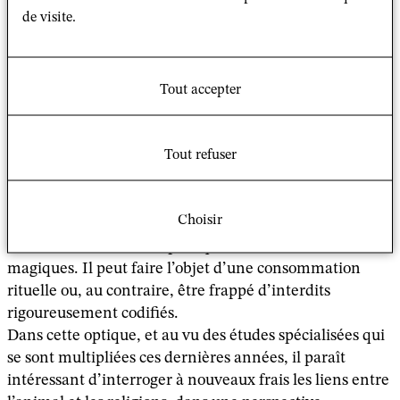
Réel ou fabuleux, il se prête fort bien aux élaborations
de visite.
symboliques.
Souvent sollicité dans la mythologie et dans les
représentations que les différentes cultures se faisaient
ou se font de l’agencement du monde, il est, à certaines
Tout accepter
époques, davantage soumis à des interprétations
religieuses ou morales qu’objet de science. Mais, de
Tout refuser
manière plus pragmatique, l’animal est aussi présent
dans diverses pratiques rituelles. Il peut ainsi jouer le
rôle d’offrande ou de victime sacrificielle – parfois
Choisir
comme substitut de victime humaine –, ou encore être
utilisé dans le cadre de pratiques divinatoires ou
magiques. Il peut faire l’objet d’une consommation
rituelle ou, au contraire, être frappé d’interdits
rigoureusement codifiés.
Dans cette optique, et au vu des études spécialisées qui
se sont multipliées ces dernières années, il paraît
intéressant d’interroger à nouveaux frais les liens entre