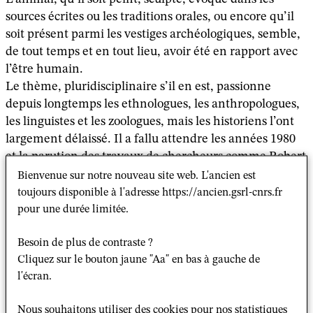
sources écrites ou les traditions orales, ou encore qu’il
soit présent parmi les vestiges archéologiques, semble,
de tout temps et en tout lieu, avoir été en rapport avec
l’être humain.
Le thème, pluridisciplinaire s’il en est, passionne
depuis longtemps les ethnologues, les anthropologues,
les linguistes et les zoologues, mais les historiens l’ont
largement délaissé. Il a fallu attendre les années 1980
et la parution des travaux de chercheurs comme Robert
Delort ou Michel Pastoureau pour qu’enfin il éveille
Bienvenue sur notre nouveau site web. L'ancien est
leur intérêt.
toujours disponible à l'adresse https://ancien.gsrl-cnrs.fr
Or, s’il est un domaine où l’animal est présent, c’est
pour une durée limitée.
bien celui des religions. Les rapports de l’animal avec
Besoin de plus de contraste ?
les religions sont en effet d’une richesse et d’une
Cliquez sur le bouton jaune "Aa" en bas à gauche de
diversité extraordinaires. Aussi loin que l’on remonte
l'écran.
dans le passé, il semble que l’animal soit mêlé aux
traces que l’homme laisse de son activité religieuse.
Nous souhaitons utiliser des cookies pour nos statistiques