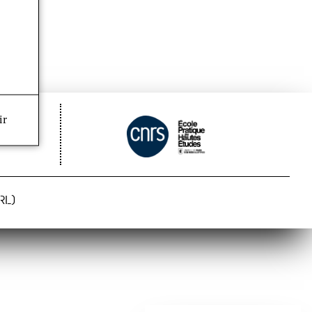
ir
RL)