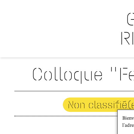
R
Colloque "F
Non classifié(
Bienv
l'adre