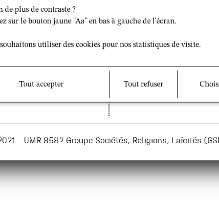
n de plus de contraste ?
Télécharger l'affiche
ez sur le bouton jaune "Aa" en bas à gauche de l'écran.
souhaitons utiliser des cookies pour nos statistiques de visite.
et mentions légales
Nous rejoindre sur :
Tout accepter
Tout refuser
Chois
Facebook
|
Twitter
2021 – UMR 8582 Groupe Sociétés, Religions, Laïcités (GS