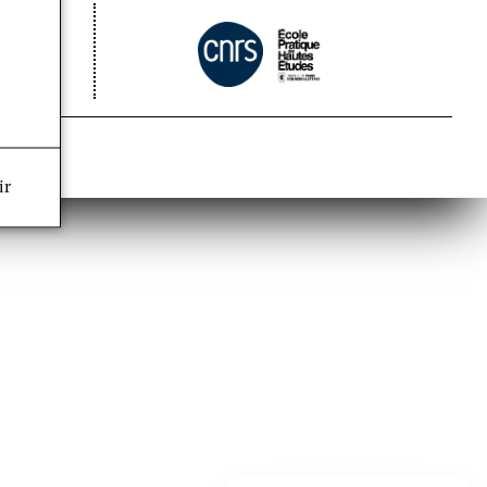
RL)
ir