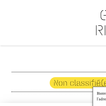
R
Non classifié(
Bienv
l'adre