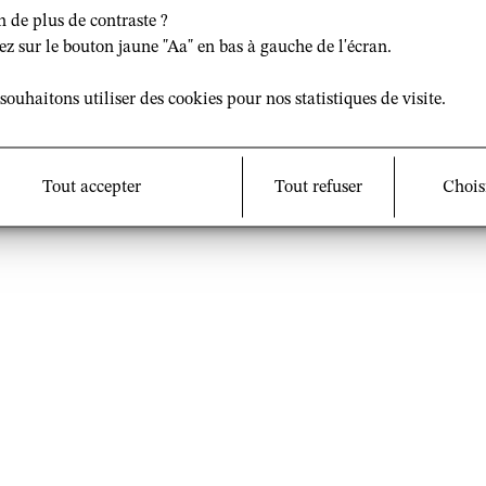
et mentions légales
Nous rejoindre sur :
n de plus de contraste ?
Facebook
|
Twitter
ez sur le bouton jaune "Aa" en bas à gauche de l'écran.
souhaitons utiliser des cookies pour nos statistiques de visite.
2021 – UMR 8582 Groupe Sociétés, Religions, Laïcités (GS
Tout accepter
Tout refuser
Chois