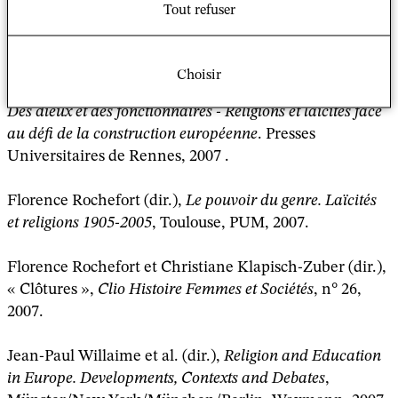
Tout refuser
Jean-Paul Martin (dir.), « Laïcités, croyances et
éducation »,
Spirales
, 39, 2007.
Choisir
Bérengère Massignon, Jean-Paul Willaime (Préfacier),
Des dieux et des fonctionnaires - Religions et laïcités face
au défi de la construction européenne
. Presses
Universitaires de Rennes, 2007 .
Florence Rochefort (dir.),
Le pouvoir du genre. Laïcités
et religions 1905-2005
, Toulouse, PUM, 2007.
Florence Rochefort et Christiane Klapisch-Zuber (dir.),
« Clôtures »,
Clio Histoire Femmes et Sociétés
, n° 26,
2007.
Jean-Paul Willaime et al. (dir.),
Religion and Education
in Europe. Developments, Contexts and Debates
,