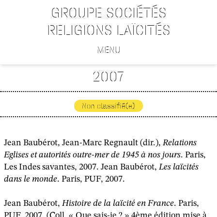
GROUPE SOCIÉTÉS
RELIGIONS LAÏCITÉS
MENU
2007
Non classifié(e)
Jean Baubérot, Jean-Marc Regnault (dir.),
Relations
Eglises et autorités outre-mer de 1945 à nos jours
. Paris,
Les Indes savantes, 2007. Jean Baubérot,
Les laïcités
dans le monde
. Paris, PUF, 2007.
Jean Baubérot,
Histoire de la laïcité en France
. Paris,
PUF, 2007. (Coll. « Que sais-je ? » 4ème édition mise à