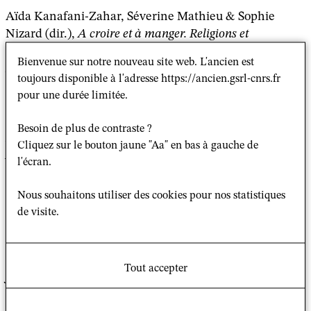
Aïda Kanafani-Zahar, Séverine Mathieu & Sophie
Nizard (dir.),
A croire et à manger. Religions et
alimentation
. Paris, L’Harmattan, 2007. Yves Lambert,
Bienvenue sur notre nouveau site web. L'ancien est
La naissance des religions : de la préhistoire aux religions
toujours disponible à l'adresse https://ancien.gsrl-cnrs.fr
universalistes
. Paris, Armand Colin, 2007.
pour une durée limitée.
Jean Laloum et al.
Dictionnaire Biographique des
Besoin de plus de contraste ?
Rabbins et autres ministres du culte israélite - France et
Cliquez sur le bouton jaune "Aa" en bas à gauche de
Algérie - du Grand Sanhédrin (1807) à la loi de
l'écran.
Séparation (1905)
, sous la direction de Jean-Philippe
Chaumont et Monique Lévy. Paris, Berg International
Nous souhaitons utiliser des cookies pour nos statistiques
Éditeurs, 2007, 1003 p.
de visite.
Gwendoline Malogne-Fer,
Les femmes dans l’église
protestante mâ’ohi. Religion, genre et pouvoir en Polynésie
Tout accepter
française
. Paris, Karthala, coll. « Mémoire d’églises »,
2007.