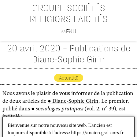
GROUPE SOCIÉTÉS
RELIGIONS LAÏCITÉS
MENU
20 avril 2020 – Publications de
Diane-Sophie Girin
Actualité
Nous avons le plaisir de vous informer de la publication
de deux articles de
Diane-Sophie Girin
. Le premier,
publié dans
sociologies pratiques
(vol. 2, n° 39), est
intitulé :
Bienvenue sur notre nouveau site web. L'ancien est
"
Quitter le public pour le privé ? Dilemmes
toujours disponible à l'adresse https://ancien.gsrl-cnrs.fr