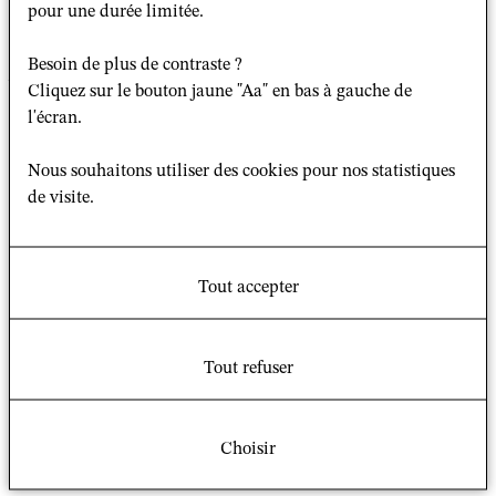
professionnels et religieux chez les enseignants de
pour une durée limitée.
confession musulmane en France".
Besoin de plus de contraste ?
Vous le trouverez à cette adresse :
Cliquez sur le bouton jaune "Aa" en bas à gauche de
https://www.cairn.info/revue-sociologies-pratiques-
l'écran.
2019-2-page-57.htm
Nous souhaitons utiliser des cookies pour nos statistiques
de visite.
Le second s'intéresse au traitement du hijab par les
écoles françaises :
Tout accepter
"French Muslim schools and the hijab. Enforcing
or reversing the stigma?"
Tout refuser
Publié en anglais , vous le trouverez dans le n° 89 de la
revue allemande
Religionspädagogische Beiträge
.
Choisir
Bonne lecture!