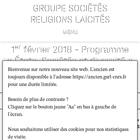
GROUPE SOCIÉTÉS
RELIGIONS LAÏCITÉS
MENU
er
1
février 2018 – Programme
« États, Sociétés et diversité »
/ Éric Germain : La neutralité au
Bienvenue sur notre nouveau site web. L'ancien est
toujours disponible à l'adresse https://ancien.gsrl-cnrs.fr
sein de l’Armée française
pour une durée limitée.
Besoin de plus de contraste ?
Événement
Cliquez sur le bouton jaune "Aa" en bas à gauche de
l'écran.
La prochaine séance du programme "
États,
Nous aurons le plaisir d'accueillir mons
Nous souhaitons utiliser des cookies pour nos statistiques
La séance portera sur l'approche de 
"la 
de visite.