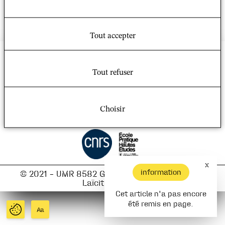
Tout accepter
Bâtiment Recherche Nord
Campus Condorcet
14 Cours des Humanités
Tout refuser
93322 Aubervilliers
Crédits et mentions légales
Nous rejoindre sur :
Choisir
Facebook
|
Twitter
x
information
© 2021 – UMR 8582 Groupe Sociétés, Religions,
Laïcités (GSRL)
Cet article n'a pas encore
été remis en page.
Aa