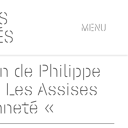
S
MENU
ÉS
on de Philippe
/ Les Assises
enneté «