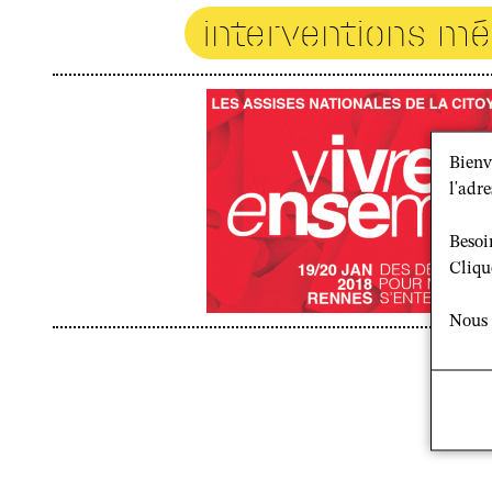
interventions mé
Bienv
l'adre
Besoi
Cliqu
Nous 