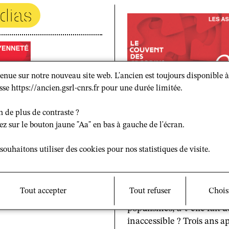
dias
enue sur notre nouveau site web. L'ancien est toujours disponible à
sse https://ancien.gsrl-cnrs.fr pour une durée limitée.
n de plus de contraste ?
Philippe Portier participe
ez sur le bouton jaune "Aa" en bas à gauche de l'écran.
citoyenneté à Rennes
souhaitons utiliser des cookies pour nos statistiques de visite.
Vivre ensemble : cette f
discours politiques, est p
pas faire autrement que viv
Tout accepter
Tout refuser
Chois
? Comment la montée de 
populismes, a-t-elle fait d
inaccessible ? Trois ans a