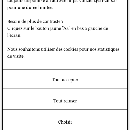
toujours disponible à l'adresse https://ancien.gsrl-cnrs.fr
chercheur reste largement éclipsée malgré des
pour une durée limitée.
décennies « d’anthropologie réflexive » ; celle que
l’anthropologie exerce sur les religions qu’elle étudie
Besoin de plus de contraste ?
reste jusqu’à aujourd’hui comme un champ quasiment
Cliquez sur le bouton jaune "Aa" en bas à gauche de
vierge — d’ailleurs très fertile. Ce séminaire vise à
l'écran.
aborder ce problème en analysant deux courants
nativistes dans le domaine des religions brésiliennes
Nous souhaitons utiliser des cookies pour nos statistiques
d’origine africaine et autochtone.
de visite.
et
Tout accepter
Tout refuser
Marc Lebranchu
,
docteur associé, GSRL
Choisir