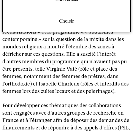
rapport homme/femme et les assignations de
genre en matière religieuse
. L’expérience de la
journée d’étude du 13 juin 2017 que notre programme a
Choisir
co-organisée avec l’axe transversal « Genre, religions,
sécularisations » et le programme « « Judaïsmes
contemporains » sur la question de la mixité dans les
mondes religieux a montré l’étendue des zones à
défricher sur ces questions. Elle a suscité l’intérêt
d’autres membres du programme qui n’avaient pas pu
être présents, telle Virginie Vaté (rôle et place des
femmes, notamment des femmes de prêtres, dans
l’orthodoxie) et Isabelle Charleux (rôles et interdits des
femmes lors des cultes locaux et des pèlerinages).
Pour développer ces thématiques des collaborations
sont engagées avec d’autres groupes de recherche en
France et à l’étranger afin de déposer des demandes de
financements et de répondre à des appels d’offres (PSL,