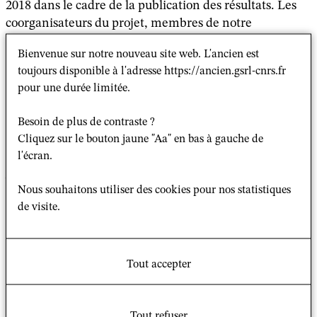
2018 dans le cadre de la publication des résultats. Les
coorganisateurs du projet, membres de notre
programme ou membres associés en France et à
Bienvenue sur notre nouveau site web. L'ancien est
l’étranger, se sont associés pour cette phase de
toujours disponible à l'adresse https://ancien.gsrl-cnrs.fr
publication à Rémy Madinier, membre du CASE
pour une durée limitée.
(Centre d’Asie du Sud-Est, CNRS/EHESS) ; une
demande commune de financement a été déposée avec
Besoin de plus de contraste ?
succès auprès de PSL-IRIS Études globales.
Cliquez sur le bouton jaune "Aa" en bas à gauche de
Pour le volet 2019-2023, nous sommes rejoints par
l'écran.
Daniela Campo (bouddhisme moderne), ainsi que par
Virginie Vaté et Ksenia Pimenova : un de leurs projets
Nous souhaitons utiliser des cookies pour nos statistiques
présenté dans le cadre de l’appel d’offres
de visite.
« Émergences » porte en effet sur « Les frontières de la
désécularisation en Russie », ce qui ouvre des pistes
communes.
Tout accepter
Ce quinquennal 2019-2023 est l’occasion pour les
membres du programme de développer un projet sur le
Tout refuser