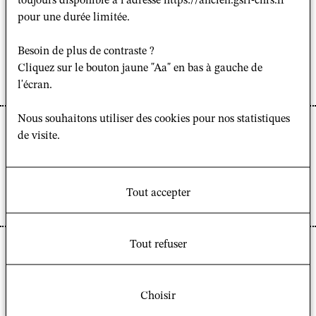
toujours disponible à l'adresse https://ancien.gsrl-cnrs.fr
« ASIATIQUES ET
pour une durée limitée.
PROVENCAUX : REGARDS
Besoin de plus de contraste ?
CROISÉS »
Cliquez sur le bouton jaune "Aa" en bas à gauche de
l'écran.
Nous souhaitons utiliser des cookies pour nos statistiques
GSRL Digest
de visite.
LUNDI 19 OCTOBRE 2020
– GSRL DIGEST N° 73
Tout accepter
Tout refuser
MERCREDI 14 OCTOBRE
2020 – PARUTION :
Choisir