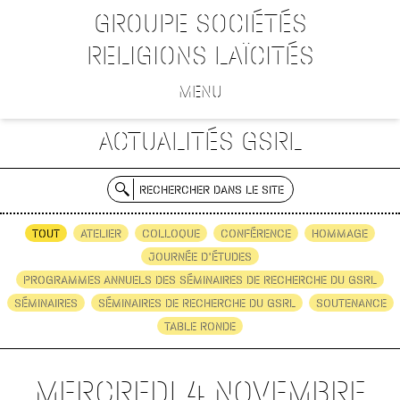
GROUPE SOCIÉTÉS
RELIGIONS LAÏCITÉS
MENU
ACTUALITÉS GSRL
RECHERCHER DANS LE SITE
TOUT
ATELIER
COLLOQUE
CONFÉRENCE
HOMMAGE
JOURNÉE D'ÉTUDES
PROGRAMMES ANNUELS DES SÉMINAIRES DE RECHERCHE DU GSRL
SÉMINAIRES
SÉMINAIRES DE RECHERCHE DU GSRL
SOUTENANCE
TABLE RONDE
MERCREDI 4 NOVEMBRE